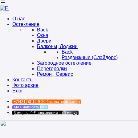
О нас
Остекление
Back
Окна
Двери
Балконы, Лоджии
Back
Раздвижные (Слайдорс)
Загородное остекление
Перегородки
Ремонт, Сервис
Контакты
Фото архив
Блог
+7(4212)3-15-9-20
бесплатный замер
MAX
написать нам
Замер за 0 ₽
перезвоним за 5 минут