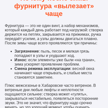
фурнитура «вылезает»
чаще
Фурнитура — это не один винт, а набор механизмов,
который каждый день работает под нагрузкой: створка
держится на петлях, закрывается на прижимах, ручка
передаёт усилие, а узлы должны двигаться плавно.
После зимы чаще всего проявляются три причины:
Загрязнение
: пыль, песок и мелкая грязь
попадают в узлы и ухудшают ход.
Износ
: если элементы уже были «на грани»,
зима ускоряет проявление проблем.
Смена режима эксплуатации
: весной окна
начинают чаще открывать, и слабые места
становятся заметнее.
Плюс межсезонье в Хабаровске часто ветреное. В
ветреные дни любые люфты и неплотности
ощущаются сильнее: створка может «гулять»,
закрываться нестабильно, появляться посторонние
звуки. Это не значит, что фурнитуру надо срочно
менять, но это хороший момент, чтобы оценить