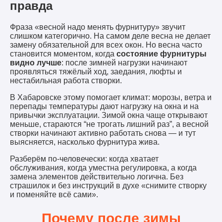
правда
Фраза «весной надо менять фурнитуру» звучит
слишком категорично. На самом деле весна не делает
замену обязательной для всех окон. Но весна часто
становится моментом, когда
состояние фурнитуры
видно лучше
: после зимней нагрузки начинают
проявляться тяжёлый ход, заедания, люфты и
нестабильная работа створки.
В Хабаровске этому помогает климат: морозы, ветра и
перепады температуры дают нагрузку на окна и на
привычки эксплуатации. Зимой окна чаще открывают
меньше, стараются “не трогать лишний раз”, а весной
створки начинают активно работать снова — и тут
выясняется, насколько фурнитура жива.
Разберём по-человечески: когда хватает
обслуживания, когда уместна регулировка, а когда
замена элементов действительно логична. Без
страшилок и без инструкций в духе «снимите створку
и поменяйте всё сами».
Почему после зимы