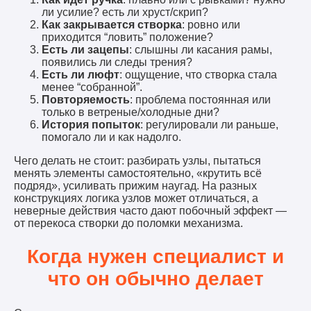
ли усилие? есть ли хруст/скрип?
Как закрывается створка
: ровно или
приходится “ловить” положение?
Есть ли зацепы
: слышны ли касания рамы,
появились ли следы трения?
Есть ли люфт
: ощущение, что створка стала
менее “собранной”.
Повторяемость
: проблема постоянная или
только в ветреные/холодные дни?
История попыток
: регулировали ли раньше,
помогало ли и как надолго.
Чего делать не стоит: разбирать узлы, пытаться
менять элементы самостоятельно, «крутить всё
подряд», усиливать прижим наугад. На разных
конструкциях логика узлов может отличаться, а
неверные действия часто дают побочный эффект —
от перекоса створки до поломки механизма.
Когда нужен специалист и
что он обычно делает