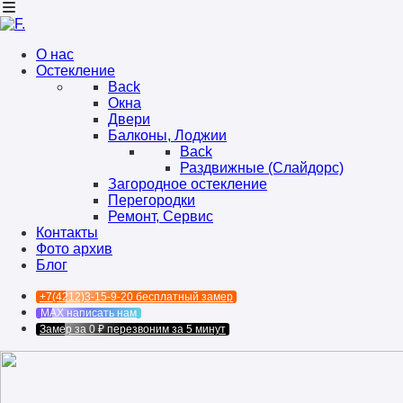
О нас
Остекление
Back
Окна
Двери
Балконы, Лоджии
Back
Раздвижные (Слайдорс)
Загородное остекление
Перегородки
Ремонт, Сервис
Контакты
Фото архив
Блог
+7(4212)3-15-9-20
бесплатный замер
MAX
написать нам
Замер за 0 ₽
перезвоним за 5 минут