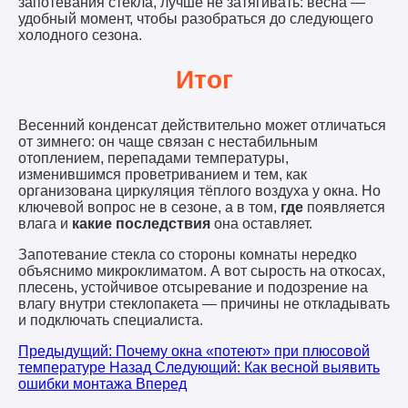
запотевания стекла, лучше не затягивать: весна —
удобный момент, чтобы разобраться до следующего
холодного сезона.
Итог
Весенний конденсат действительно может отличаться
от зимнего: он чаще связан с нестабильным
отоплением, перепадами температуры,
изменившимся проветриванием и тем, как
организована циркуляция тёплого воздуха у окна. Но
ключевой вопрос не в сезоне, а в том,
где
появляется
влага и
какие последствия
она оставляет.
Запотевание стекла со стороны комнаты нередко
объяснимо микроклиматом. А вот сырость на откосах,
плесень, устойчивое отсыревание и подозрение на
влагу внутри стеклопакета — причины не откладывать
и подключать специалиста.
Предыдущий: Почему окна «потеют» при плюсовой
температуре
Назад
Следующий: Как весной выявить
ошибки монтажа
Вперед