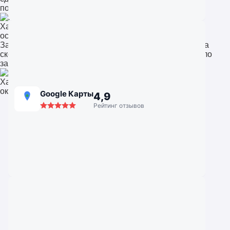
пожелания. Теперь вид на сад просто потрясающий.
Хабаровск
остекление коттеджа в под Хабаровском
Заказывала замену окон в квартире. Приятно удивила
скорость и внимание к деталям. После установки стало
заметно теплее и тише. Отличная компания!
Хабаровск
окна для квартиры
Google Карты
4,9
Рейтинг отзывов