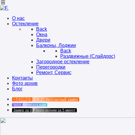
О нас
Остекление
Back
Окна
Двери
Балконы, Лоджии
Back
Раздвижные (Слайдорс)
Загородное остекление
Перегородки
Ремонт, Сервис
Контакты
Фото архив
Блог
+7(4212)3-15-9-20
бесплатный замер
MAX
написать нам
Замер за 0 ₽
перезвоним за 5 минут