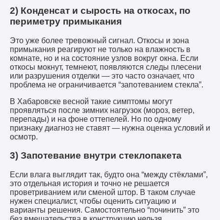
2) Конденсат и сырость на откосах, по
периметру примыкания
Это уже более тревожный сигнал. Откосы и зона
примыкания реагируют не только на влажность в
комнате, но и на состояние узлов вокруг окна. Если
откосы мокнут, темнеют, появляются следы плесени
или разрушения отделки — это часто означает, что
проблема не ограничивается “запотеванием стекла”.
В Хабаровске весной такие симптомы могут
проявляться после зимних нагрузок (мороз, ветер,
перепады) и на фоне оттепелей. Но по одному
признаку диагноз не ставят — нужна оценка условий и
осмотр.
3) Запотевание внутри стеклопакета
Если влага выглядит так, будто она “между стёклами”,
это отдельная история и точно не решается
проветриванием или сменой штор. В таком случае
нужен специалист, чтобы оценить ситуацию и
варианты решения. Самостоятельно “починить” это
без вмешательства в конструкцию нельзя.