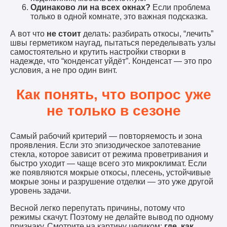
Одинаково ли на всех окнах?
Если проблема
только в одной комнате, это важная подсказка.
А вот что
не стоит
делать: разбирать откосы, “лечить”
швы герметиком наугад, пытаться переделывать узлы
самостоятельно и крутить настройки створки в
надежде, что “конденсат уйдёт”. Конденсат — это про
условия, а не про один винт.
Как понять, что вопрос уже
не только в сезоне
Самый рабочий критерий — повторяемость и зона
проявления. Если это эпизодическое запотевание
стекла, которое зависит от режима проветривания и
быстро уходит — чаще всего это микроклимат. Если
же появляются мокрые откосы, плесень, устойчивые
мокрые зоны и разрушение отделки — это уже другой
уровень задачи.
Весной легко перепутать причины, потому что
режимы скачут. Поэтому не делайте вывод по одному
признаку. Смотрите на картину целиком:
где
,
как