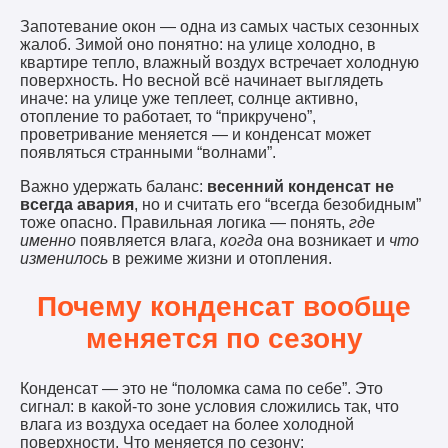
Запотевание окон — одна из самых частых сезонных
жалоб. Зимой оно понятно: на улице холодно, в
квартире тепло, влажный воздух встречает холодную
поверхность. Но весной всё начинает выглядеть
иначе: на улице уже теплеет, солнце активно,
отопление то работает, то “прикручено”,
проветривание меняется — и конденсат может
появляться странными “волнами”.
Важно удержать баланс:
весенний конденсат не
всегда авария
, но и считать его “всегда безобидным”
тоже опасно. Правильная логика — понять,
где
именно
появляется влага,
когда
она возникает и
что
изменилось
в режиме жизни и отопления.
Почему конденсат вообще
меняется по сезону
Конденсат — это не “поломка сама по себе”. Это
сигнал: в какой-то зоне условия сложились так, что
влага из воздуха оседает на более холодной
поверхности. Что меняется по сезону: