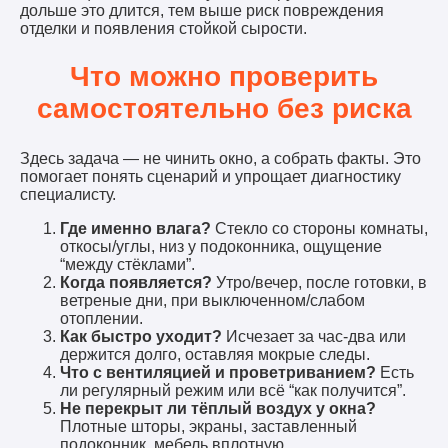
дольше это длится, тем выше риск повреждения
отделки и появления стойкой сырости.
Что можно проверить
самостоятельно без риска
Здесь задача — не чинить окно, а собрать факты. Это
помогает понять сценарий и упрощает диагностику
специалисту.
Где именно влага?
Стекло со стороны комнаты,
откосы/углы, низ у подоконника, ощущение
“между стёклами”.
Когда появляется?
Утро/вечер, после готовки, в
ветреные дни, при выключенном/слабом
отоплении.
Как быстро уходит?
Исчезает за час-два или
держится долго, оставляя мокрые следы.
Что с вентиляцией и проветриванием?
Есть
ли регулярный режим или всё “как получится”.
Не перекрыт ли тёплый воздух у окна?
Плотные шторы, экраны, заставленный
подоконник, мебель вплотную.