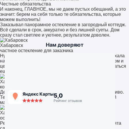
Честные обязательства
И наконец, ГЛАВНОЕ, мы не даем пустых обещаний, а это
значит: берем на себя только те обязательства, которые
можем выполнить!
Заказывал панорамное остекление в загородный коттедж.
Всё сделали в срок, аккуратно и без лишней суеты. Дом
сразу стал светлее и уютнее, результатом доволен.
Нам доверяют
Хабаровск
частное остекление для заказчика
Нужно было остекление офиса. Команда быстро выехала
на замеры, предложили несколько решений. Качеством и
ценой остались довольны, обязательно будем обращаться
ещё.
Хабаровск
компания «СтройАльянс++»
Делал остекление лоджии. Всё чисто, аккуратно, красиво.
Яндекс Карты
5,0
Теперь это полноценная комната, а не склад. Работой
Рейтинг отзывов
мастеров доволен на 100%.
Хабаровск
остекление квартиры
Решили поставить панорамные окна в гостиную. Ребята
сделали всё очень профессионально, учли наши