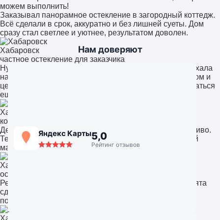
можем выполнить!
Заказывал панорамное остекление в загородный коттедж.
Всё сделали в срок, аккуратно и без лишней суеты. Дом
сразу стал светлее и уютнее, результатом доволен.
Нам доверяют
Хабаровск
частное остекление для заказчика
Нужно было остекление офиса. Команда быстро выехала
на замеры, предложили несколько решений. Качеством и
ценой остались довольны, обязательно будем обращаться
ещё.
Хабаровск
компания «СтройАльянс++»
Делал остекление лоджии. Всё чисто, аккуратно, красиво.
Яндекс Карты
5,0
Теперь это полноценная комната, а не склад. Работой
Рейтинг отзывов
мастеров доволен на 100%.
Хабаровск
остекление квартиры
Решили поставить панорамные окна в гостиную. Ребята
сделали всё очень профессионально, учли наши
пожелания. Теперь вид на сад просто потрясающий.
Хабаровск