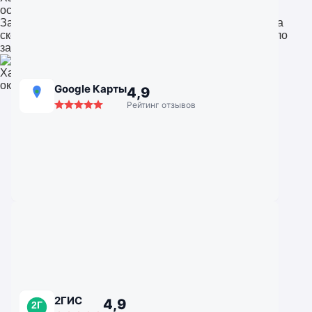
остекление коттеджа в под Хабаровском
Заказывала замену окон в квартире. Приятно удивила
скорость и внимание к деталям. После установки стало
заметно теплее и тише. Отличная компания!
Хабаровск
окна для квартиры
Google Карты
4,9
Рейтинг отзывов
2ГИС
4,9
2Г