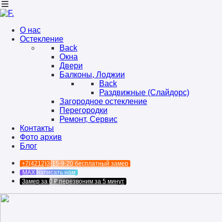
О нас
Остекление
Back
Окна
Двери
Балконы, Лоджии
Back
Раздвижные (Слайдорс)
Загородное остекление
Перегородки
Ремонт, Сервис
Контакты
Фото архив
Блог
+7(4212)3-15-9-20
бесплатный замер
MAX
написать нам
Замер за 0 ₽
перезвоним за 5 минут