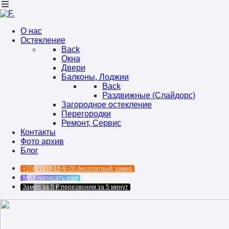
О нас
Остекление
Back
Окна
Двери
Балконы, Лоджии
Back
Раздвижные (Слайдорс)
Загородное остекление
Перегородки
Ремонт, Сервис
Контакты
Фото архив
Блог
+7(4212)3-15-9-20
бесплатный замер
MAX
написать нам
Замер за 0 ₽
перезвоним за 5 минут