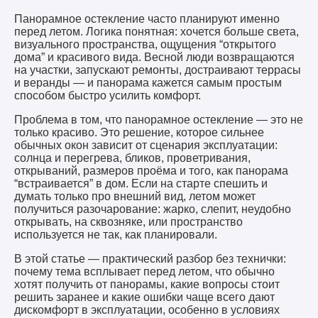
Панорамное остекление часто планируют именно
перед летом. Логика понятная: хочется больше света,
визуального пространства, ощущения “открытого
дома” и красивого вида. Весной люди возвращаются
на участки, запускают ремонты, достраивают террасы
и веранды — и панорама кажется самым простым
способом быстро усилить комфорт.
Проблема в том, что панорамное остекление — это не
только красиво. Это решение, которое сильнее
обычных окон зависит от сценария эксплуатации:
солнца и перегрева, бликов, проветривания,
открываний, размеров проёма и того, как панорама
“встраивается” в дом. Если на старте спешить и
думать только про внешний вид, летом может
получиться разочарование: жарко, слепит, неудобно
открывать, на сквозняке, или пространство
используется не так, как планировали.
В этой статье — практический разбор без технички:
почему тема всплывает перед летом, что обычно
хотят получить от панорамы, какие вопросы стоит
решить заранее и какие ошибки чаще всего дают
дискомфорт в эксплуатации, особенно в условиях