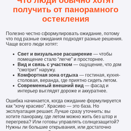
Что люди обычно хотят
получить от панорамного
остекления
Полезно честно сформулировать ожидание, потому
что под разные ожидания подходят разные решения.
Чаще всего люди хотят:
Свет и визуальное расширение
— чтобы
помещение стало “легче” и просторнее.
Вид и связь с участком
— ощущение, что дом
“смотрит” наружу.
Комфортная зона отдыха
— гостиная, кухня-
столовая, веранда, где приятно сидеть летом.
Современный внешний вид
— фасад и
интерьер выглядят дороже и аккуратнее.
Ошибка начинается, когда ожидание формулируется
как “хочу красиво”. Красиво — это база. Но
эксплуатация решает. Лучше сразу уточнить: вы
хотите панораму, где летом можно жить без штор и
перегрева? Или готовы управлять солнцезащитой?
Нужны ли большие открывания, или достаточно