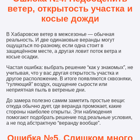
ветер, открытость участка и
косые дожди
В Хабаровске ветер в межсезонье — обычная
реальность. И две одинаковые веранды могут
ощущаться по-разному, если одна стоит в
защищённом месте, а другая ловит поток ветра и
косые осадки.
Частая ошибка: выбрать решение “как у знакомых”, не
учитывая, что у вас другая открытость участка и
другое расположение. В итоге появляются сквозняки,
“гуляющий” воздух, ощущение сырости или
неприятная пыль в ветреные дни.
До замера полезно самим заметить простые вещи:
откуда обычно дует, где веранда промокает, какие
стороны наиболее открыты. Эти наблюдения
помогают подобрать решение под реальные условия,
а не под абстрактную “веранду вообще”.
Ошибка №5. Слишком много