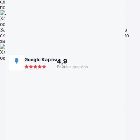
сделали всё очень профессионально, учли наши
пожелания. Теперь вид на сад просто потрясающий.
Хабаровск
остекление коттеджа в под Хабаровском
Заказывала замену окон в квартире. Приятно удивила
скорость и внимание к деталям. После установки стало
заметно теплее и тише. Отличная компания!
Хабаровск
окна для квартиры
Google Карты
4,9
Рейтинг отзывов