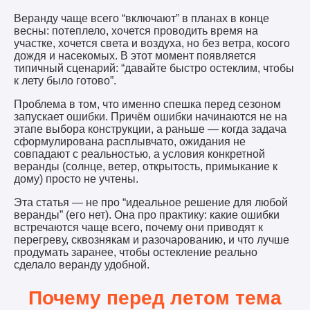
Веранду чаще всего “включают” в планах в конце
весны: потеплело, хочется проводить время на
участке, хочется света и воздуха, но без ветра, косого
дождя и насекомых. В этот момент появляется
типичный сценарий: “давайте быстро остеклим, чтобы
к лету было готово”.
Проблема в том, что именно спешка перед сезоном
запускает ошибки. Причём ошибки начинаются не на
этапе выбора конструкции, а раньше — когда задача
сформулирована расплывчато, ожидания не
совпадают с реальностью, а условия конкретной
веранды (солнце, ветер, открытость, примыкание к
дому) просто не учтены.
Эта статья — не про “идеальное решение для любой
веранды” (его нет). Она про практику: какие ошибки
встречаются чаще всего, почему они приводят к
перегреву, сквознякам и разочарованию, и что лучше
продумать заранее, чтобы остекление реально
сделало веранду удобной.
Почему перед летом тема