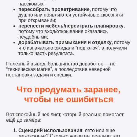
насекомых;
пересобрать проветривание
, потому что
душно или появляются устойчивые сквозняки
при открывании;
перенести мебель/переиграть планировку
,
потому что вход/открывания оказались
неудобными;
дорабатывать примыкания и отделку
, потому
что изначально ожидали “под ключ”, а получили
только часть результата.
Полезный вывод: большинство доработок — не
“техническая магия”, а последствия неверной
постановки задачи и спешки.
Что продумать заранее,
чтобы не ошибиться
Вот спокойный чек-лист, который реально помогает
ещё до замера:
Сценарий использования
: лето или ещё
межсезонье? Сколько часов вы реально там