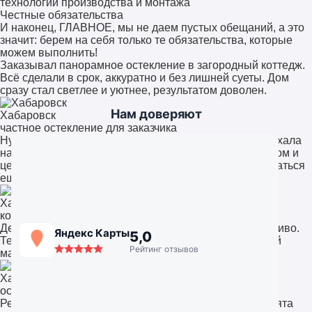
технологии производства и монтажа
Честные обязательства
И наконец, ГЛАВНОЕ, мы не даем пустых обещаний, а это
значит: берем на себя только те обязательства, которые
можем выполнить!
Заказывал панорамное остекление в загородный коттедж.
Всё сделали в срок, аккуратно и без лишней суеты. Дом
сразу стал светлее и уютнее, результатом доволен.
Нам доверяют
Хабаровск
частное остекление для заказчика
Нужно было остекление офиса. Команда быстро выехала
на замеры, предложили несколько решений. Качеством и
ценой остались довольны, обязательно будем обращаться
ещё.
Хабаровск
компания «СтройАльянс++»
Делал остекление лоджии. Всё чисто, аккуратно, красиво.
Яндекс Карты
5,0
Теперь это полноценная комната, а не склад. Работой
Рейтинг отзывов
мастеров доволен на 100%.
Хабаровск
остекление квартиры
Решили поставить панорамные окна в гостиную. Ребята