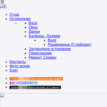
О нас
Остекление
Back
Окна
Двери
Балконы, Лоджии
Back
Раздвижные (Слайдорс)
Загородное остекление
Перегородки
Ремонт, Сервис
Контакты
Фото архив
Блог
+7(4212)3-15-9-20
бесплатный замер
MAX
написать нам
Замер за 0 ₽
перезвоним за 5 минут