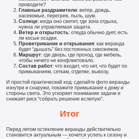
проводите?
Главные раздражители
: ветер, дождь,
насекомые, перегрев, пыль, шум.
Солнце
: когда оно светит, где зона отдыха,
нужна ли управляемая защита.
Ветер и открытость
: откуда обычно дует, есть
ли косые осадки.
Проветривание и открывания
: как веранда
будет “дышать” без постоянных сквозняков.
Маршрут
: где дверь, где проход, где мебель,
чтобы ничего не конфликтовало.
Состав работ
: что входит, что нет, что будет по
примыканиям, сеткам, отделке, вывозу.
И простой практический ход: сделайте фото веранды
изнутри и снаружи, покажите примыкание к дому и
стороны света. Это ускоряет понимание задачи и
снижает риск “собрать решение вслепую”.
Итог
Перед летом остекление веранды действительно
становится актуальным — хочется успеть к сезону и