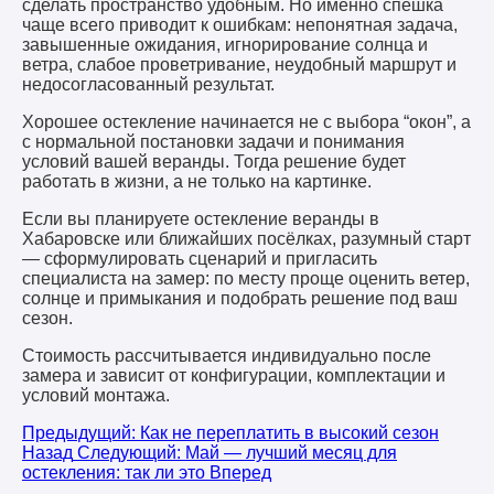
сделать пространство удобным. Но именно спешка
чаще всего приводит к ошибкам: непонятная задача,
завышенные ожидания, игнорирование солнца и
ветра, слабое проветривание, неудобный маршрут и
недосогласованный результат.
Хорошее остекление начинается не с выбора “окон”, а
с нормальной постановки задачи и понимания
условий вашей веранды. Тогда решение будет
работать в жизни, а не только на картинке.
Если вы планируете остекление веранды в
Хабаровске или ближайших посёлках, разумный старт
— сформулировать сценарий и пригласить
специалиста на замер: по месту проще оценить ветер,
солнце и примыкания и подобрать решение под ваш
сезон.
Стоимость рассчитывается индивидуально после
замера и зависит от конфигурации, комплектации и
условий монтажа.
Предыдущий: Как не переплатить в высокий сезон
Назад
Следующий: Май — лучший месяц для
остекления: так ли это
Вперед