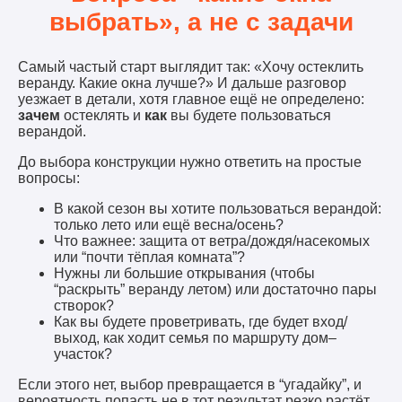
выбрать», а не с задачи
Самый частый старт выглядит так: «Хочу остеклить
веранду. Какие окна лучше?» И дальше разговор
уезжает в детали, хотя главное ещё не определено:
зачем
остеклять и
как
вы будете пользоваться
верандой.
До выбора конструкции нужно ответить на простые
вопросы:
В какой сезон вы хотите пользоваться верандой:
только лето или ещё весна/осень?
Что важнее: защита от ветра/дождя/насекомых
или “почти тёплая комната”?
Нужны ли большие открывания (чтобы
“раскрыть” веранду летом) или достаточно пары
створок?
Как вы будете проветривать, где будет вход/
выход, как ходит семья по маршруту дом–
участок?
Если этого нет, выбор превращается в “угадайку”, и
вероятность попасть не в тот результат резко растёт.