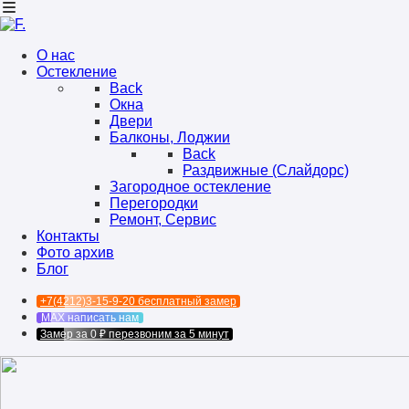
О нас
Остекление
Back
Окна
Двери
Балконы, Лоджии
Back
Раздвижные (Слайдорс)
Загородное остекление
Перегородки
Ремонт, Сервис
Контакты
Фото архив
Блог
+7(4212)3-15-9-20
бесплатный замер
MAX
написать нам
Замер за 0 ₽
перезвоним за 5 минут