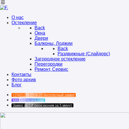
О нас
Остекление
Back
Окна
Двери
Балконы, Лоджии
Back
Раздвижные (Слайдорс)
Загородное остекление
Перегородки
Ремонт, Сервис
Контакты
Фото архив
Блог
+7(4212)3-15-9-20
бесплатный замер
MAX
написать нам
Замер за 0 ₽
перезвоним за 5 минут