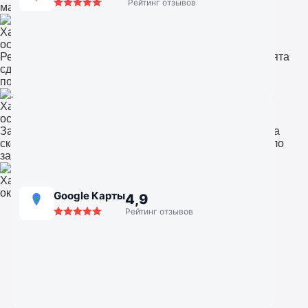
Рейтинг отзывов
мастеров доволен на 100%.
Хабаровск
остекление квартиры
Решили поставить панорамные окна в гостиную. Ребята
сделали всё очень профессионально, учли наши
пожелания. Теперь вид на сад просто потрясающий.
Хабаровск
остекление коттеджа в под Хабаровском
Заказывала замену окон в квартире. Приятно удивила
скорость и внимание к деталям. После установки стало
заметно теплее и тише. Отличная компания!
Хабаровск
окна для квартиры
Google Карты
4,9
Рейтинг отзывов