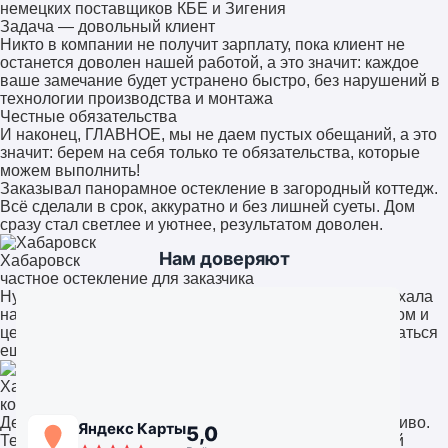
немецких поставщиков КБЕ и Зигения
Задача — довольный клиент
Никто в компании не получит зарплату, пока клиент не
останется доволен нашей работой, а это значит: каждое
ваше замечание будет устранено быстро, без нарушений в
технологии производства и монтажа
Честные обязательства
И наконец, ГЛАВНОЕ, мы не даем пустых обещаний, а это
значит: берем на себя только те обязательства, которые
можем выполнить!
Заказывал панорамное остекление в загородный коттедж.
Всё сделали в срок, аккуратно и без лишней суеты. Дом
сразу стал светлее и уютнее, результатом доволен.
Нам доверяют
Хабаровск
частное остекление для заказчика
Нужно было остекление офиса. Команда быстро выехала
на замеры, предложили несколько решений. Качеством и
ценой остались довольны, обязательно будем обращаться
ещё.
Хабаровск
компания «СтройАльянс++»
Делал остекление лоджии. Всё чисто, аккуратно, красиво.
Яндекс Карты
5,0
Теперь это полноценная комната, а не склад. Работой