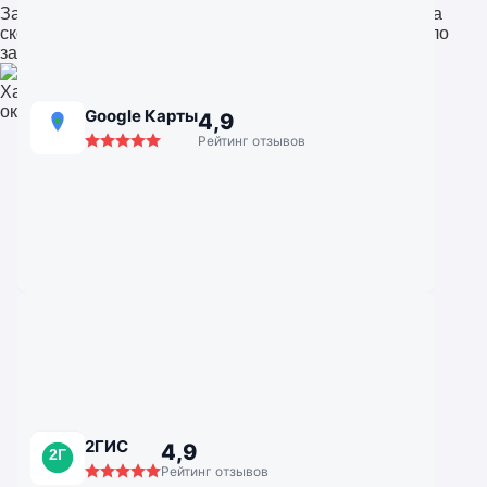
Заказывала замену окон в квартире. Приятно удивила
скорость и внимание к деталям. После установки стало
заметно теплее и тише. Отличная компания!
Хабаровск
окна для квартиры
Google Карты
4,9
Рейтинг отзывов
2ГИС
4,9
2Г
Рейтинг отзывов