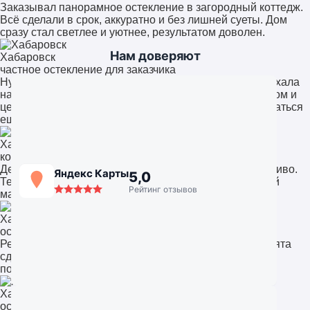
Заказывал панорамное остекление в загородный коттедж.
Всё сделали в срок, аккуратно и без лишней суеты. Дом
сразу стал светлее и уютнее, результатом доволен.
Нам доверяют
Хабаровск
частное остекление для заказчика
Нужно было остекление офиса. Команда быстро выехала
на замеры, предложили несколько решений. Качеством и
ценой остались довольны, обязательно будем обращаться
ещё.
Хабаровск
компания «СтройАльянс++»
Делал остекление лоджии. Всё чисто, аккуратно, красиво.
Яндекс Карты
5,0
Теперь это полноценная комната, а не склад. Работой
Рейтинг отзывов
мастеров доволен на 100%.
Хабаровск
остекление квартиры
Решили поставить панорамные окна в гостиную. Ребята
сделали всё очень профессионально, учли наши
пожелания. Теперь вид на сад просто потрясающий.
Хабаровск
остекление коттеджа в под Хабаровском