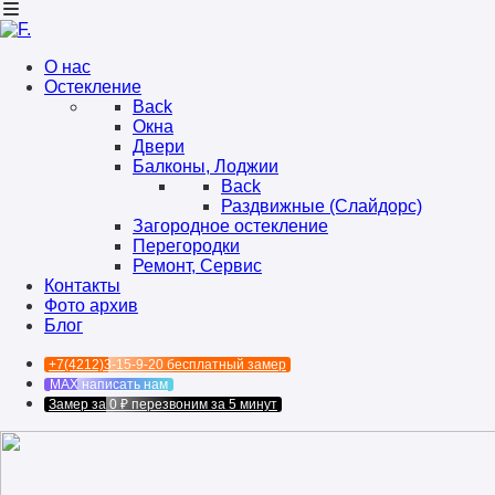
О нас
Остекление
Back
Окна
Двери
Балконы, Лоджии
Back
Раздвижные (Слайдорс)
Загородное остекление
Перегородки
Ремонт, Сервис
Контакты
Фото архив
Блог
+7(4212)3-15-9-20
бесплатный замер
MAX
написать нам
Замер за 0 ₽
перезвоним за 5 минут